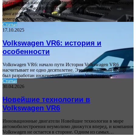
Диагностика и подготовка Перед началом ремонта Volkswagen
VR6 необходимо провести тщательную диагностику
двигателя и определить неисправности. Проверьте
компрессию, состояние свечей…
Статьи
17.10.2025
Volkswagen VR6: история и
особенности
Volkswagen VR6: начало пути История Volkswagen VR6
насчитывает не одно десятилетие. Этот уникальный мотор
был разработан инженерами компании Volkswagen в…
Статьи
30.04.2026
Новейшие технологии в
Volkswagen VR6
Инновационные двигатели Новейшие технологии в мире
автомобилестроения неумолимо движутся вперед, и компания
Volkswagen не остается в стороне. Одним из самых…