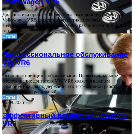
Volkswagen VR6
Диагностика проблем Первым шагом в ремонте двигателя
Volkswagen VR6 является диагностика проблем.
Неисправности могут быть вызваны различными причинами,
от износа…
Статьи
29.11.2025
Профессиональное обслуживание
VW VR6
Основные принципы обслуживания Профессиональное
обслуживание двигателя VW VR6 является важным
компонентом для поддержания его эффективной работы на
долгие годы. Правильный…
Статьи
15.08.2025
Эффективный ремонт Volkswagen
VR6