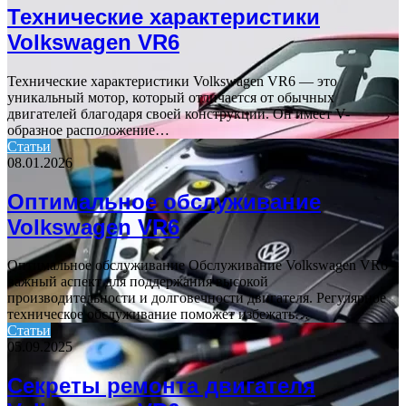
Технические характеристики
Volkswagen VR6
Технические характеристики Volkswagen VR6 — это
уникальный мотор, который отличается от обычных
двигателей благодаря своей конструкции. Он имеет V-
образное расположение…
Статьи
08.01.2026
Оптимальное обслуживание
Volkswagen VR6
Оптимальное обслуживание Обслуживание Volkswagen VR6 –
важный аспект для поддержания высокой
производительности и долговечности двигателя. Регулярное
техническое обслуживание поможет избежать…
Статьи
05.09.2025
Секреты ремонта двигателя