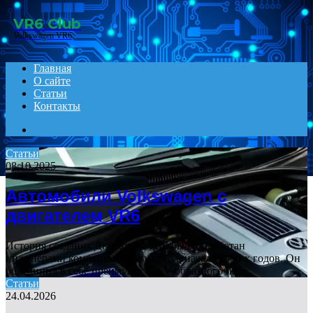
Menu
VR6 Club
Volkswagen VR6
Главная
О сайте
Статьи
Контакты
Search
for
Статьи
08.10.2025
Автомобили Volkswagen с
двигателем VR6
История создания Двигатель VR6 был разработан
инженерами компании Volkswagen в начале 1990-х годов. Он
объединил в себе преимущества V-образного и…
Статьи
24.04.2026