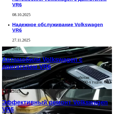
VR6
08.10.2025
Надежное обслуживание Volkswagen
VR6
27.11.2025
08.10.2025
Автомобили Volkswagen с
двигателем VR6
История создания Двигатель VR6 был разработан
инженерами компании Volkswagen в начале 1990-х годов. Он
объединил в себе преимущества V-образного и…
15.08.2025
Эффективный ремонт Volkswagen
VR6