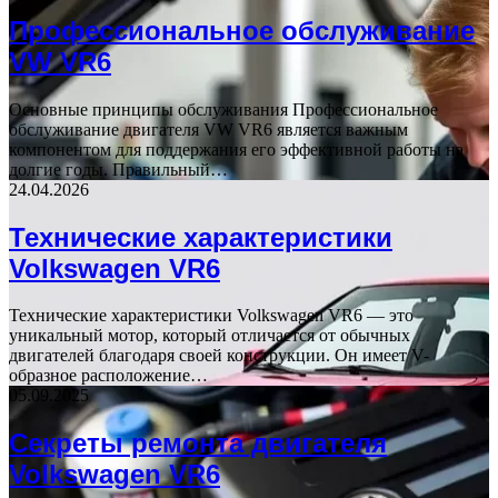
Профессиональное обслуживание
VW VR6
Основные принципы обслуживания Профессиональное
обслуживание двигателя VW VR6 является важным
компонентом для поддержания его эффективной работы на
долгие годы. Правильный…
24.04.2026
Технические характеристики
Volkswagen VR6
Технические характеристики Volkswagen VR6 — это
уникальный мотор, который отличается от обычных
двигателей благодаря своей конструкции. Он имеет V-
образное расположение…
05.09.2025
Секреты ремонта двигателя
Volkswagen VR6