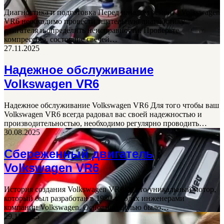
Диагностика и подготовка Перед началом ремонта Volkswagen
VR6 необходимо провести тщательную диагностику
двигателя и определить неисправности. Проверьте
компрессию, состояние свечей…
27.11.2025
Надежное обслуживание
Volkswagen VR6
Надежное обслуживание Volkswagen VR6 Для того чтобы ваш
Volkswagen VR6 всегда радовал вас своей надежностью и
производительностью, необходимо регулярно проводить…
30.08.2025
Сбереженный двигатель
Volkswagen VR6
История создания Volkswagen VR6 — это уникальный мотор,
который был разработан в 1980-х годах инженерами
компании Volkswagen. Основной целью было…
29.11.2025